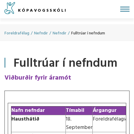
Fara
KÓPAVOGSSKÓLI
í
efni
Foreldrafélag
/
Nefndir
/
Nefndir
/
Fulltrúar í nefndum
Fulltrúar í nefndum
Viðburðir fyrir áramót
Nafn nefndar
Tímabil
Árgangur
Fu
Hausthátið
18.
Foreldrafélagið
September