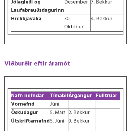
Jólagleði og
Desember
7. Bekkur
Laufabrauðsdagurinn
Hrekkjavaka
30.
4. Bekkur
Október
Viðburðir eftir áramót
Nafn nefndar
Tímabil
Árgangur
Fulltrúar
Vornefnd
Júni
Öskudagur
5. Mars
2. Bekkur
Útskriftarnefnd
5. Júní
9. Bekkur