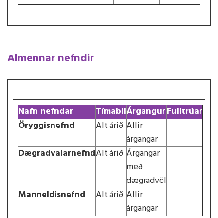
Almennar nefndir
Nafn nefndar
Tímabil
Árgangur
Fulltrúar
Öryggisnefnd
Alt árið
Allir
árgangar
Dægradvalarnefnd
Alt árið
Árgangar
með
dægradvöl
Manneldisnefnd
Alt árið
Allir
árgangar