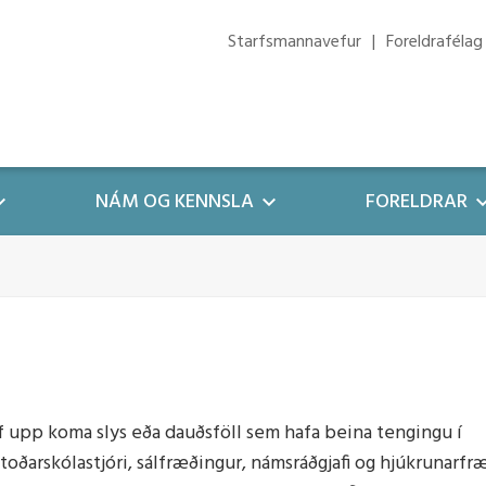
Starfsmannavefur
Foreldrafélag
NÁM OG KENNSLA
FORELDRAR
g áætlanir
oreldra
Myndaalbúm
Hagnýtir hlekkir
 og viðbragðsáætlun
g málstefna
ími
Forsíðumyndir/síðumyndi
Foreldrafélag
sáætlun
ætlanir
i
Vefur 112
tlun
ill leik- og grunnskóla
kun
Mentor - Leiðbeiningar
f upp koma slys eða dauðsföll sem hafa beina tengingu í
ætlun
ðstoðarskólastjóri, sálfræðingur, námsráðgjafi og hjúkrunarfr
stefna