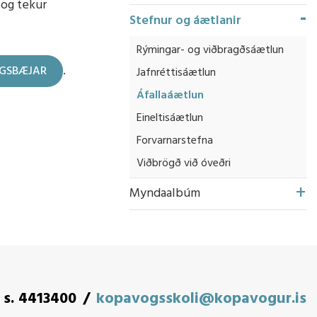
 og tekur
Stefnur og áætlanir
Rýmingar- og viðbragðsáætlun
.
OGSBÆJAR
Jafnréttisáætlun
Áfallaáætlun
Eineltisáætlun
Forvarnarstefna
Viðbrögð við óveðri
Myndaalbúm
s. 4413400
kopavogsskoli@kopavogur.is