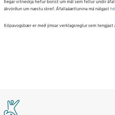
Þegar vitneskja hefur borist um mál sem fellur undir áfal
Heilsueflandi grunnskóli
Sálfræðingur
Aðalnámskrá
Viðbrögð 
ákvörðun um næstu skref. Áfallaáætlunina má nálgast
hé
Nemendaráð
Talmeinafræðingur
Námsver
Kópavogsbær er með ýmsar verklagsreglur sem tengjast 