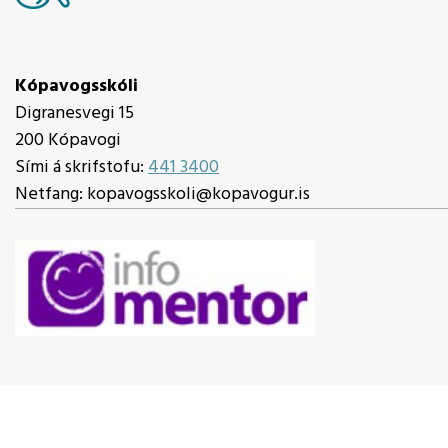
Kópavogsskóli
Digranesvegi 15
200 Kópavogi
Sími á skrifstofu:
441 3400
Netfang: kopavogsskoli@kopavogur.is