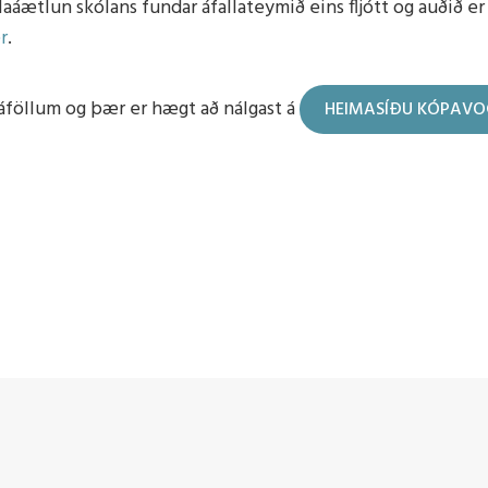
laáætlun skólans fundar áfallateymið eins fljótt og auðið er
við óveðri
r
.
áföllum og þær er hægt að nálgast á
HEIMASÍÐU KÓPAV