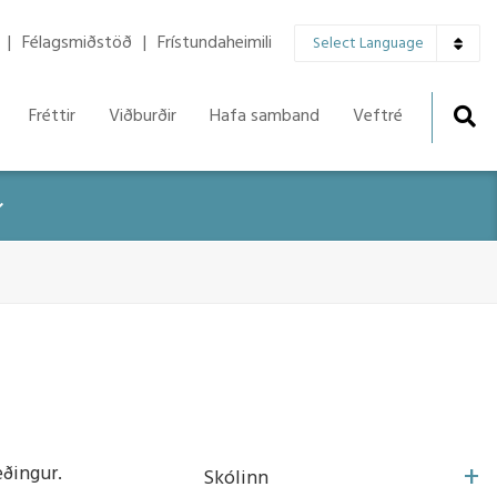
▼
Félagsmiðstöð
Frístundaheimili
Select Language
Fréttir
Viðburðir
Hafa samband
Veftré
r
æðingur.
Skólinn