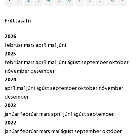
1
2
3
4
5
6
7
8
9
10
Fréttasafn
2026
febrúar
mars
apríl
maí
júní
2025
febrúar
mars
apríl
maí
júní
ágúst
september
október
nóvember
desember
2024
apríl
maí
júní
ágúst
september
október
nóvember
desember
2023
janúar
febrúar
mars
apríl
júní
ágúst
september
2022
janúar
febrúar
mars
maí
ágúst
september
október