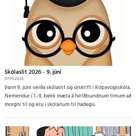
Skólaslit 2026 - 9. júní
07.05.2026
Þann 9. júní verða skólaslit og úrskrift í Kópavogsskóla.
Nemendur í 1.-9. bekk mæta á hefðbundnum tímum að
morgni til og eru í skólanum til hádegis.