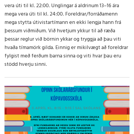
vera úti til kl. 22:00. Unglingar á aldrinum 13–16 ára
mega vera úti til kl. 24:00. Foreldrar/forráðamenn
mega stytta útivistartímann en ekki lengja hann frá
þessum viðmiðum. Við hvetjum ykkur til að ræða
þessar reglur við börnin ykkar og tryggja að þau viti
hvaða tímamörk gilda. Einnig er mikilvægt að foreldrar
fylgist með ferðum barna sinna og viti hvar þau eru
stödd hverju sinni.