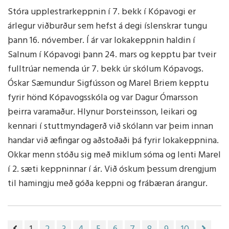
Stóra upplestrarkeppnin í 7. bekk í Kópavogi er
árlegur viðburður sem hefst á degi íslenskrar tungu
þann 16. nóvember. Í ár var lokakeppnin haldin í
Salnum í Kópavogi þann 24. mars og kepptu þar tveir
fulltrúar nemenda úr 7. bekk úr skólum Kópavogs.
Óskar Sæmundur Sigfússon og Marel Briem kepptu
fyrir hönd Kópavogsskóla og var Dagur Ómarsson
þeirra varamaður. Hlynur Þorsteinsson, leikari og
kennari í stuttmyndagerð við skólann var þeim innan
handar við æfingar og aðstoðaði þá fyrir lokakeppnina.
Okkar menn stóðu sig með miklum sóma og lenti Marel
í 2. sæti keppninnar í ár. Við óskum þessum drengjum
til hamingju með góða keppni og frábæran árangur.