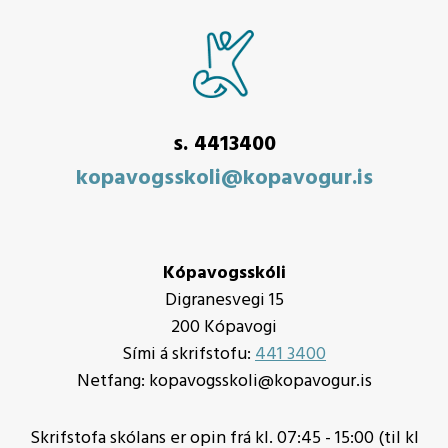
s. 4413400
kopavogsskoli@kopavogur.is
Kópavogsskóli
Digranesvegi 15
200 Kópavogi
Sími á skrifstofu:
441 3400
Netfang: kopavogsskoli@kopavogur.is
Skrifstofa skólans er opin frá kl. 07:45 - 15:00 (til kl