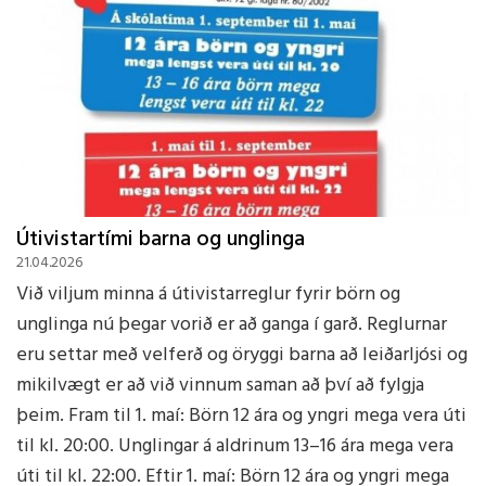
Útivistartími barna og unglinga
21.04.2026
Við viljum minna á útivistarreglur fyrir börn og
unglinga nú þegar vorið er að ganga í garð. Reglurnar
eru settar með velferð og öryggi barna að leiðarljósi og
mikilvægt er að við vinnum saman að því að fylgja
þeim. Fram til 1. maí: Börn 12 ára og yngri mega vera úti
til kl. 20:00. Unglingar á aldrinum 13–16 ára mega vera
úti til kl. 22:00. Eftir 1. maí: Börn 12 ára og yngri mega