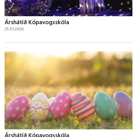
Árshátíð Kópavogsskóla
25.03.2026
Árshátíð Kópavogsskóla