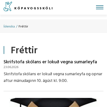
Fara
KÓPAVOGSSKÓLI
í
efni
Íslenska
/
Fréttir
Fréttir
Skrifstofa skólans er lokuð vegna sumarleyfa
23.06.2026
Skrifstofa skólans er lokuð vegna sumarleyfa og opnar
aftur mánudaginn 10. ágúst kl. 9:00.