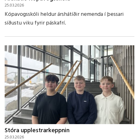
25.03.2026
Kópavogsskóli heldur árshátíðir nemenda í þessari
síðustu viku fyrir páskafrí.
Stóra upplestrarkeppnin
25.03.2026