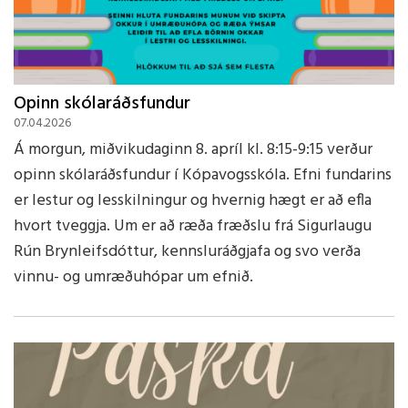
Opinn skólaráðsfundur
07.04.2026
Á morgun, miðvikudaginn 8. apríl kl. 8:15-9:15 verður
opinn skólaráðsfundur í Kópavogsskóla. Efni fundarins
er lestur og lesskilningur og hvernig hægt er að efla
hvort tveggja. Um er að ræða fræðslu frá Sigurlaugu
Rún Brynleifsdóttur, kennsluráðgjafa og svo verða
vinnu- og umræðuhópar um efnið.