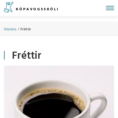
Fara
KÓPAVOGSSKÓLI
í
efni
Íslenska
/
Fréttir
Fréttir