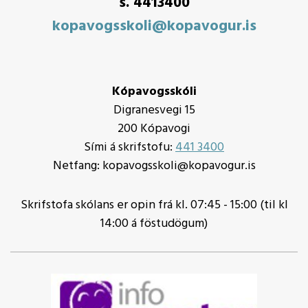
s. 4413400
kopavogsskoli@kopavogur.is
Kópavogsskóli
Digranesvegi 15
200 Kópavogi
Sími á skrifstofu:
441 3400
Netfang: kopavogsskoli@kopavogur.is
Skrifstofa skólans er opin frá kl. 07:45 - 15:00 (til kl
14:00 á föstudögum)