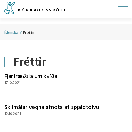
Fara
KÓPAVOGSSKÓLI
í
efni
Íslenska
/
Fréttir
Fréttir
Fjarfræðsla um kvíða
17.10.2021
Skilmálar vegna afnota af spjaldtölvu
12.10.2021