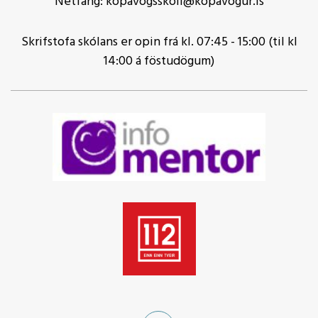
Netfang: kopavogsskoli@kopavogur.is
Skrifstofa skólans er opin frá kl. 07:45 - 15:00 (til kl
14:00 á föstudögum)