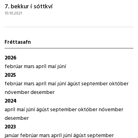
7. bekkur í sóttkví
10.10.2021
Fréttasafn
2026
febrúar
mars
apríl
maí
júní
2025
febrúar
mars
apríl
maí
júní
ágúst
september
október
nóvember
desember
2024
apríl
maí
júní
ágúst
september
október
nóvember
desember
2023
janúar
febrúar
mars
apríl
júní
ágúst
september