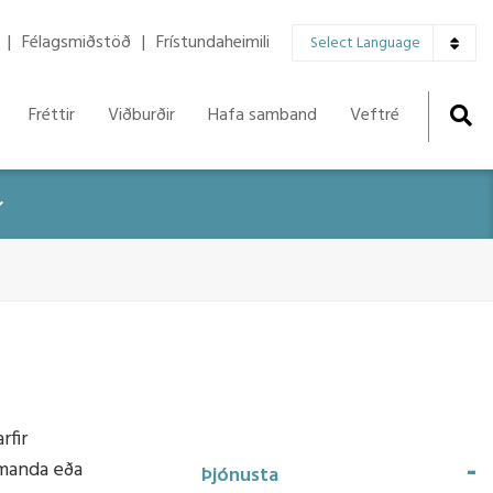
▼
Félagsmiðstöð
Frístundaheimili
Select Language
Fréttir
Viðburðir
Hafa samband
Veftré
r
rfir
emanda eða
Þjónusta