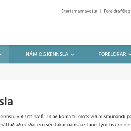
Starfsmannavefur
Foreldrafélag
NÁM OG KENNSLA
FORELDRAR
g áætlanir
oreldra
Myndaalbúm
Hagnýtir hlekkir
 og viðbragðsáætlun
g málstefna
ími
Forsíðumyndir/síðumyndi
Foreldrafélag
sla
sáætlun
ætlanir
i
Vefur 112
lun
ill leik- og grunnskóla
kun
Mentor - Leiðbeiningar
nslu við sitt hæfi. Til að koma til móts við mismunandi þa
ætlun
háttað að gerðar eru sérstakar námsáætlanir fyrir hvern n
stefna