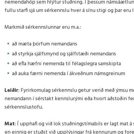
nemendahóp sem hlýtur stuðning. Í þessum námsáætlunum
Heilsueflandi grunnskóli
Sálfræðingur
Aðalnámskrá
Viðbrögð 
fullu starfi sjá um sérkennslu hver á sínu stigi og þar e
Nemendaráð
Talmeinafræðingur
Námsver
Markmið sérkennslunnar eru m.a.:
að mæta þörfum nemandans
að styrkja sjálfsmynd og sjálfstæði nemandans
að efla hæfni nemenda til félagslegra samskipta
að auka færni nemenda í ákveðnum námsgreinum
Leiðir
: Fyrirkomulag sérkennslu getur verið með ýmsu mó
nemandann í sérstakt kennslurými eða hvort aðstoðin fer 
sérkennslustofu.
Mat
: Í upphafi og við lok stuðningstímabils er lagt mat 
en einnig er stuðst við upplýsingar frá kennurum og fore