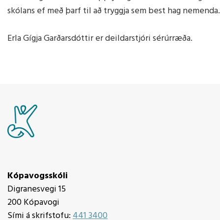
skólans ef með þarf til að tryggja sem best hag nemenda
Erla Gígja Garðarsdóttir er deildarstjóri sérúrræða.
Kópavogsskóli
Digranesvegi 15
200 Kópavogi
Sími á skrifstofu:
441 3400