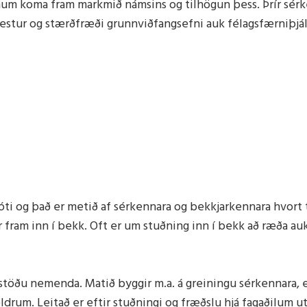
 koma fram markmið námsins og tilhögun þess. Þrír sérke
við óveðri
ru lestur og stærðfræði grunnviðfangsefni auk félagsfærniþjá
ti og það er metið af sérkennara og bekkjarkennara hvort t
fram inn í bekk. Oft er um stuðning inn í bekk að ræða auk
á stöðu nemenda. Matið byggir m.a. á greiningu sérkennara, ef
ldrum. Leitað er eftir stuðningi og fræðslu hjá fagaðilum u