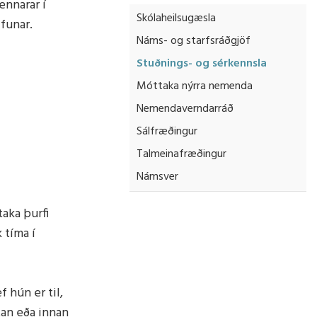
nnarar í
Skólaheilsugæsla
lfunar.
Náms- og starfsráðgjöf
Stuðnings- og sérkennsla
Móttaka nýrra nemenda
Nemendaverndarráð
Sálfræðingur
Talmeinafræðingur
Námsver
aka þurfi
 tíma í
 hún er til,
tan eða innan