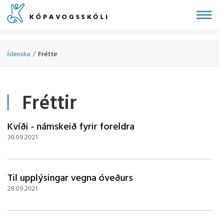
Fara
KÓPAVOGSSKÓLI
í
efni
Íslenska
/
Fréttir
Fréttir
Kvíði - námskeið fyrir foreldra
30.09.2021
Til upplýsingar vegna óveðurs
28.09.2021