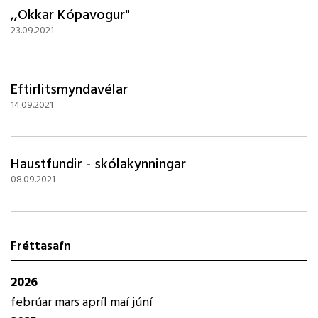
,,Okkar Kópavogur"
23.09.2021
Eftirlitsmyndavélar
14.09.2021
Haustfundir - skólakynningar
08.09.2021
Fréttasafn
2026
febrúar
mars
apríl
maí
júní