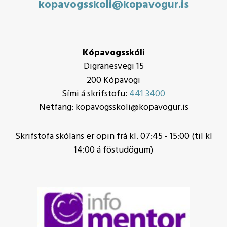
kopavogsskoli@kopavogur.is
Kópavogsskóli
Digranesvegi 15
200 Kópavogi
Sími á skrifstofu:
441 3400
Netfang: kopavogsskoli@kopavogur.is
Skrifstofa skólans er opin frá kl. 07:45 - 15:00 (til kl
14:00 á föstudögum)