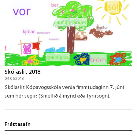
Skólaslit 2018
04.06.2018
Skólaslit Kópavogsskóla verða fimmtudaginn 7. júní
sem hér segir: (Smellið á mynd eða fyrirsögn).
Fréttasafn