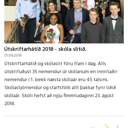
Útskriftarhátíð 2018 - skóla slitið.
07.06.2018
Útskriftarhátíð og skólaslit fóru fram í dag. Alls
útskrifuðust 35 nemendur úr skólanum en innritaðir
nemendur í 1. bekk næsta skólaár eru 45 talsins.
Skólastjórnendur og starfsfólk allt þakkar fyrir liðið
skólaár. Skóli hefst að nýju fimmtudaginn 23. ágúst
2018.