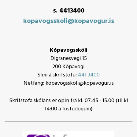
s. 4413400
kopavogsskoli@kopavogur.is
Kópavogsskóli
Digranesvegi 15
200 Kópavogi
Sími á skrifstofu:
441 3400
Netfang: kopavogsskoli@kopavogur.is
Skrifstofa skólans er opin frá kl. 07:45 - 15:00 (til kl
14:00 á föstudögum)