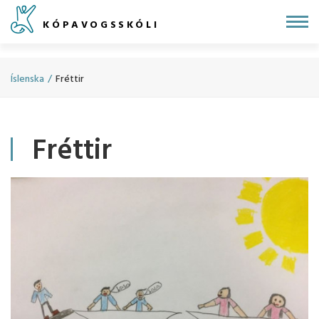
Fara
KÓPAVOGSSKÓLI
í
efni
Íslenska
/
Fréttir
Fréttir