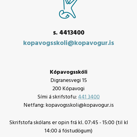
s. 4413400
kopavogsskoli@kopavogur.is
Kópavogsskóli
Digranesvegi 15
200 Kópavogi
Sími á skrifstofu:
441 3400
Netfang: kopavogsskoli@kopavogur.is
Skrifstofa skólans er opin frá kl. 07:45 - 15:00 (til kl
14:00 á föstudögum)