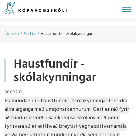
Fara
KÓPAVOGSSKÓLI
í
efni
Íslenska
/
Fréttir
/
Haustfundir - skólakynningar
Haustfundir -
skólakynningar
08.09.2021
Framundan eru haustfundir - skólakynningar foreldra
allra árganga með umsjónarkennurum. Gert er ráð fyrir
að fundirnir verði í samkomusal skólans með þeim
fyrirvara að ef eitthvað breytist vegna sóttvarnamála
verða þeir rafrænir. Fundirnir verða sem hér segir: