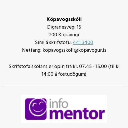
Kópavogsskóli
Digranesvegi 15
200 Kópavogi
Sími á skrifstofu:
441 3400
Netfang: kopavogsskoli@kopavogur.is
Skrifstofa skólans er opin frá kl. 07:45 - 15:00 (til kl
14:00 á föstudögum)