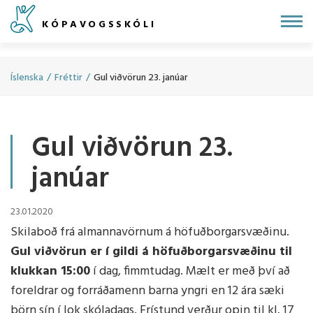
Fara
KÓPAVOGSSKÓLI
í
efni
Íslenska
/
Fréttir
/
Gul viðvörun 23. janúar
Gul viðvörun 23.
janúar
23.01.2020
Skilaboð frá almannavörnum á höfuðborgarsvæðinu.
Gul viðvörun er í gildi á höfuðborgarsvæðinu til
klukkan 15:00
í dag, fimmtudag. Mælt er með því að
foreldrar og forráðamenn barna yngri en 12 ára sæki
börn sín í lok skóladags. Frístund verður opin til kl. 17