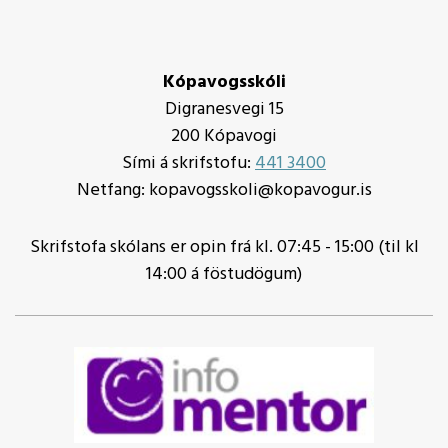
Kópavogsskóli
Digranesvegi 15
200 Kópavogi
Sími á skrifstofu:
441 3400
Netfang: kopavogsskoli@kopavogur.is
Skrifstofa skólans er opin frá kl. 07:45 - 15:00 (til kl
14:00 á föstudögum)