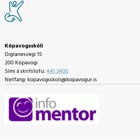
Kópavogsskóli
Digranesvegi 15
200 Kópavogi
Sími á skrifstofu:
441 3400
Netfang: kopavogsskoli@kopavogur.is