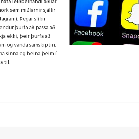
i hafa leiðbeinandi aðilar
við óveðri
rk sem miðlarnir sjálfir
tagram). Þegar slíkir
otendur þurfa að passa að
a ekki, þeir þurfa að
rum og vanda samskiptin.
na sinna og beina þeim í
 til.