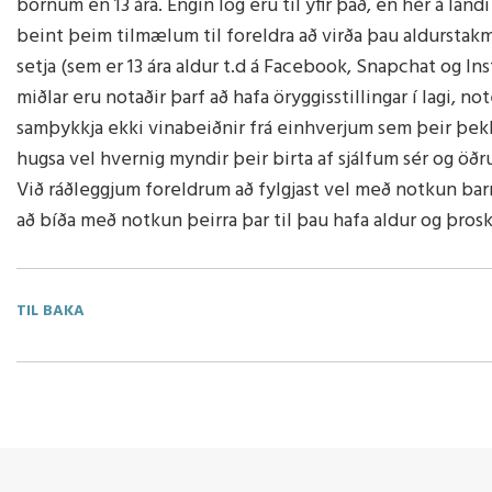
börnum en 13 ára. Engin lög eru til yfir það, en hér á land
Heilsueflandi grunnskóli
Sálfræðingur
Aðalnámskrá
Viðbrögð 
beint þeim tilmælum til foreldra að virða þau aldurstakmö
Nemendaráð
Talmeinafræðingur
setja (sem er 13 ára aldur t.d á Facebook, Snapchat og Ins
Námsver
miðlar eru notaðir þarf að hafa öryggisstillingar í lagi, n
samþykkja ekki vinabeiðnir frá einhverjum sem þeir þekkj
hugsa vel hvernig myndir þeir birta af sjálfum sér og öð
Við ráðleggjum foreldrum að fylgjast vel með notkun bar
að bíða með notkun þeirra þar til þau hafa aldur og þroska
TIL BAKA