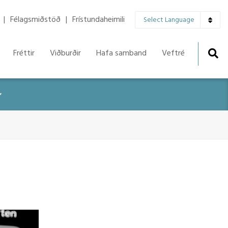
▼
Félagsmiðstöð
Frístundaheimili
Select Language
Fréttir
Viðburðir
Hafa samband
Veftré
r