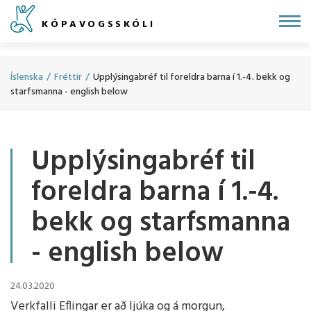
Fara
KÓPAVOGSSKÓLI
í
efni
Íslenska
/
Fréttir
/
Upplýsingabréf til foreldra barna í 1.-4. bekk og
starfsmanna - english below
Upplýsingabréf til
foreldra barna í 1.-4.
bekk og starfsmanna
- english below
24.03.2020
Verkfalli Eflingar er að ljúka og á morgun,