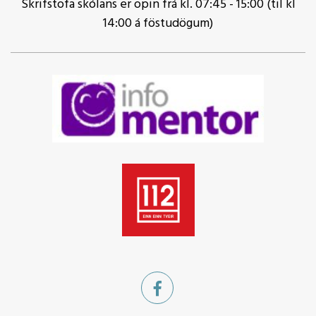
Skrifstofa skólans er opin frá kl. 07:45 - 15:00 (til kl
14:00 á föstudögum)