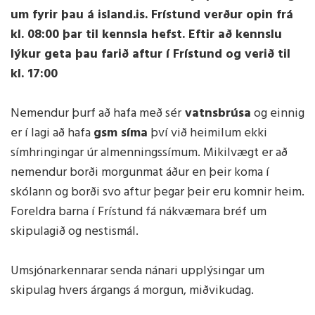
um fyrir þau á island.is. Frístund verður opin frá
kl. 08:00 þar til kennsla hefst. Eftir að kennslu
lýkur geta þau farið aftur í Frístund og verið til
kl. 17:00
Nemendur þurf að hafa með sér
vatnsbrúsa
og einnig
er í lagi að hafa
gsm síma
því við heimilum ekki
símhringingar úr almenningssímum. Mikilvægt er að
nemendur borði morgunmat áður en þeir koma í
skólann og borði svo aftur þegar þeir eru komnir heim.
Foreldra barna í Frístund fá nákvæmara bréf um
skipulagið og nestismál.
Umsjónarkennarar senda nánari upplýsingar um
skipulag hvers árgangs á morgun, miðvikudag.