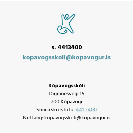
s. 4413400
kopavogsskoli@kopavogur.is
Kópavogsskóli
Digranesvegi 15
200 Kópavogi
Sími á skrifstofu:
441 3400
Netfang: kopavogsskoli@kopavogur.is