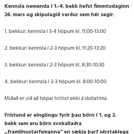
Kennsla nemenda í 1.-4. bekk hefst fimmtudaginn
26. mars og skipulagið verður sem hér segir
:
1. bekkur: kennsla í 3-4 hópum kl. 11:00-13:00
2. bekkur: kennsla í 2-3 hópum kl. 11:20-13:20
3. bekkur: kennsla í 2-3 hópum kl. 8:30-10:30
4. bekkur: kennsla í 2-3 hópum kl. 8:00-10:00
Miðað er við að hópar hittist ekki á skólatíma.
Frístund er eingöngu fyrir þau börn í 1. og 2.
bekk sem eru börn svokallaðra
,,framlínustarfsmanna“ en sækja þarf sérstaklega