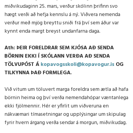
miðvikudaginn 25. mars, verður skólinn þrifinn svo
hægt verði að hefja kennslu á ný. Viðvera nemenda
verður með mjög breyttu sniði frá því sem áður var
kynnt enda margt breyst undanfarna daga.
Ath: ÞEIR FORELDRAR SEM KJÓSA AÐ SENDA
BÖRNIN EKKI Í SKÓLANN VERÐA AÐ SENDA
TÖLVUPÓST Á
kopavogsskoli@kopavogur.is
OG
TILKYNNA ÞAÐ FORMLEGA.
Við vitum um töluvert marga foreldra sem ætla að hafa
börnin heima og því verða nemendahópar væntanlega
ekki fjölmennir. Hér er yfirlit um viðveruna en
nákvæmari tímasetningar og upplýsingar um skipulag
fyrir hvern árgang verða sendar á morgun, miðvikudag.