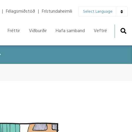
▼
Félagsmiðstöð
Frístundaheimili
Select Language
Fréttir
Viðburðir
Hafa samband
Veftré
r