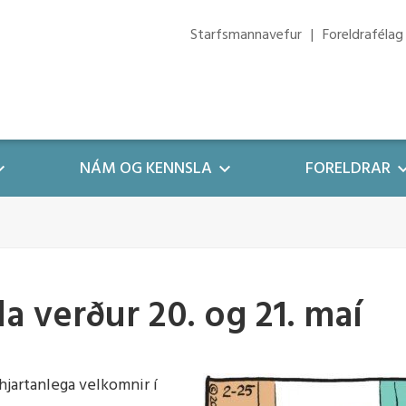
Starfsmannavefur
Foreldrafélag
NÁM OG KENNSLA
FORELDRAR
g áætlanir
oreldra
Myndaalbúm
Hagnýtir hlekkir
 og viðbragðsáætlun
g málstefna
ími
Forsíðumyndir/síðumyndi
Foreldrafélag
 verður 20. og 21. maí
sáætlun
ætlanir
i
Vefur 112
lun
ill leik- og grunnskóla
kun
Mentor - Leiðbeiningar
ætlun
hjartanlega velkomnir í
stefna