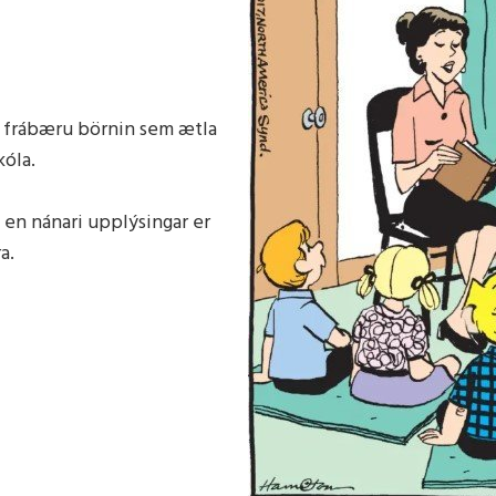
við óveðri
ta frábæru börnin sem ætla
skóla.
0 en nánari upplýsingar er
ra.