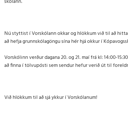
skólann.
Heilsueflandi grunnskóli
Sálfræðingur
Aðalnámskrá
Viðbrögð 
Nemendaráð
Talmeinafræðingur
Námsver
Nú styttist í Vorskólann okkar og hlökkum við til að hit
að hefja grunnskólagöngu sína hér hjá okkur í Kópavogs
Vorskólinn verður dagana 20. og 21. maí frá kl: 14:00-15:3
að finna í tölvupósti sem sendur hefur verið út til foreld
Við hlökkum til að sjá ykkur í Vorskólanum!