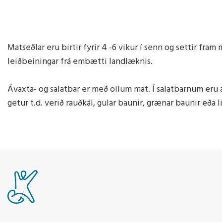
Matseðlar eru birtir fyrir 4 -6 vikur í senn og settir fra
leiðbeiningar frá embætti landlæknis.
Ávaxta- og salatbar er með öllum mat. Í salatbarnum eru 
getur t.d. verið rauðkál, gular baunir, grænar baunir eða l