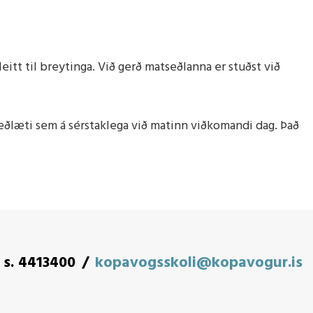
leitt til breytinga. Við gerð matseðlanna er stuðst við
meðlæti sem á sérstaklega við matinn viðkomandi dag. Það
s. 4413400
kopavogsskoli@kopavogur.is