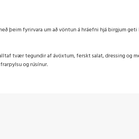
m með þeim fyrirvara um að vöntun á hráefni hjá birgjum geti 
alltaf tvær tegundir af ávöxtum, ferskt salat, dressing og 
ifrarpylsu og rúsínur.