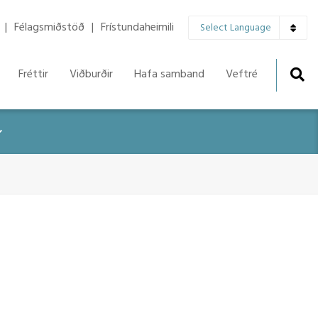
▼
Félagsmiðstöð
Frístundaheimili
Select Language
Fréttir
Viðburðir
Hafa samband
Veftré
r