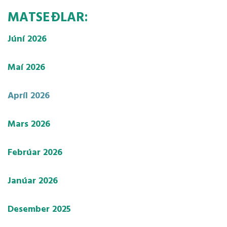
Heilsueflandi grunnskóli
Sálfræðingur
Aðalnámskrá
Viðbrögð 
MATSEÐLAR:
Nemendaráð
Talmeinafræðingur
Námsver
Júní 2026
Maí 2026
Apríl 2026
Mars 2026
Febrúar 2026
Janúar 2026
Desember 2025