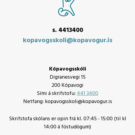
s. 4413400
kopavogsskoli@kopavogur.is
Kópavogsskóli
Digranesvegi 15
200 Kópavogi
Sími á skrifstofu:
441 3400
Netfang: kopavogsskoli@kopavogur.is
Skrifstofa skólans er opin frá kl. 07:45 - 15:00 (til kl
14:00 á föstudögum)