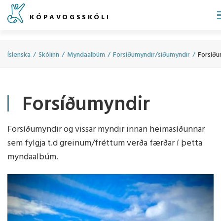
Fara
KÓPAVOGSSKÓLI
í
efni
Íslenska
/
Skólinn
/
Myndaalbúm
/
Forsíðumyndir/síðumyndir
/
Forsíðu
Forsíðumyndir
Forsíðumyndir og vissar myndir innan heimasíðunnar
sem fylgja t.d greinum/fréttum verða færðar í þetta
myndaalbúm.